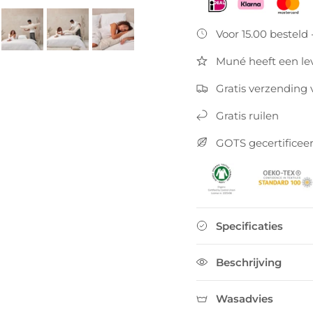
Voor 15.00 besteld
Muné heeft een lev
Gratis verzending 
Gratis ruilen
GOTS gecertificee
Specificaties
Ontvang 10% korting op je eerste
bestelling
Beschrijving
Schrijf je nu in voor onze nieuwsbrief en ontvang exclusieve
Wasadvies
updates, aanbiedingen én direct 10% korting op je eerste