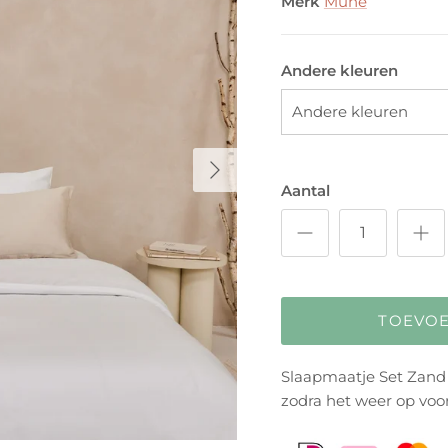
Merk
Muné
Andere kleuren
Andere kleuren
Volgende
Aantal
TOEVO
Slaapmaatje Set Zand
zodra het weer op voor