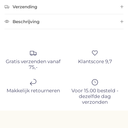
Verzending
Beschrijving
Gratis verzenden vanaf
Klantscore 9,7
75,-
Schrijf je nu in voor onze nieuwsbrief en ontvang
exclusieve updates, aanbiedingen én direct 10%
Makkelijk retourneren
Voor 15.00 besteld -
korting op je eerste bestelling!
dezelfde dag
verzonden
ABONNEER